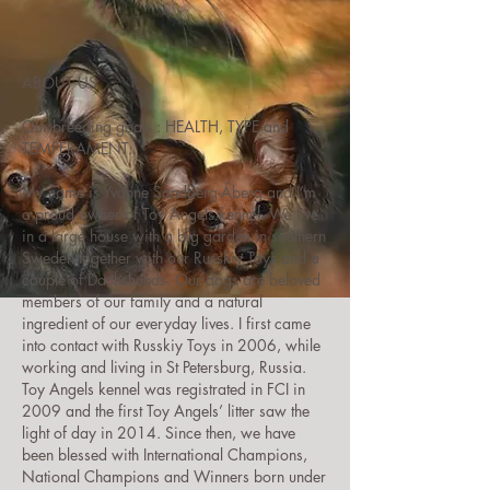
ABOUT US
Our breeding goals : HEALTH, TYPE and
TEMPERAMENT.
My name is Yvonne Sandberg-Åberg and I’m
a proud owner of Toy Angels kennel. We live
in a large house with a big garden in southern
Sweden together with our Russkiy Toys and a
couple of Dachshunds. Our dogs are beloved
members of our family and a natural
ingredient of our everyday lives. I first came
into contact with Russkiy Toys in 2006, while
working and living in St Petersburg, Russia.
Toy Angels kennel was registrated in FCI in
2009 and the first Toy Angels’ litter saw the
light of day in 2014. Since then, we have
been blessed with International Champions,
National Champions and Winners born under