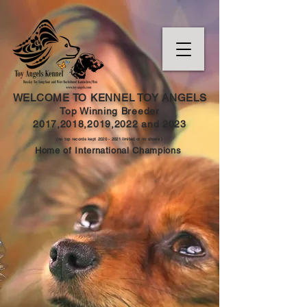
WELCOME TO KENNEL TOY ANGELS
Top Winning Breeder
2017,2018,2019,202
2 and
2023
(no top records kept
2020 - 2021
limited or no shows )
Home of International Champions