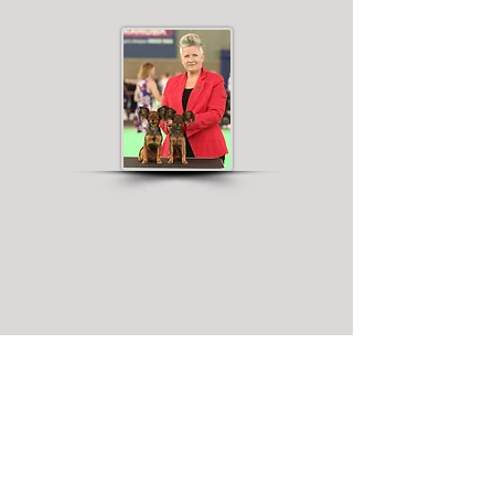
© 2021 by Yvonne Sandberg-Åberg . All
rights reserved